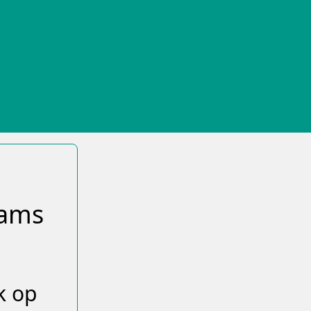
aams
k op